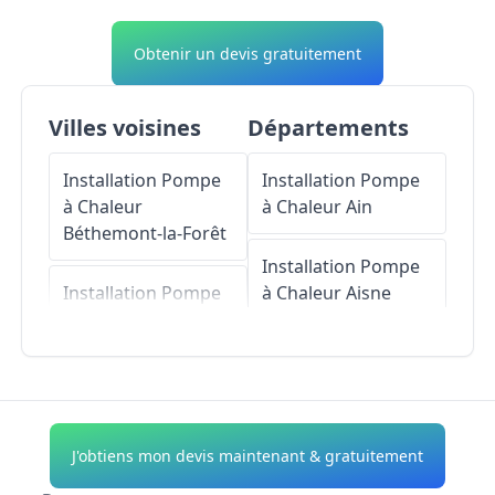
Obtenir un devis gratuitement
Villes voisines
Départements
Installation Pompe
Installation Pompe
à Chaleur
à Chaleur
Ain
Béthemont-la-Forêt
Installation Pompe
Installation Pompe
à Chaleur
Aisne
à Chaleur
Bouffémont
Installation Pompe
à Chaleur
Allier
Installation Pompe
à Chaleur
Baillet-en-
Installation Pompe
J'obtiens mon devis maintenant & gratuitement
France
à Chaleur
Alpes-de-
Haute-Provence