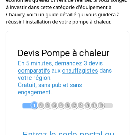
économies qu'elles offrent de réaliser. Si vous songez
à investir dans cette catégorie d'équipement à
Chauvry, voici un guide détaillé qui vous guidera à
réussir l'installation de votre pompe à chaleur.
Devis Pompe à chaleur
En 5 minutes, demandez
3 devis
comparatifs
aux
chauffagistes
dans
votre région.
Gratuit, sans pub et sans
engagement.
1
2
3
4
5
6
7
8
9
10
11
Entrez le code postal ou