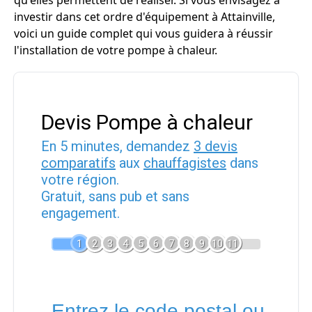
qu'elles permettent de réaliser. Si vous envisagez à
investir dans cet ordre d'équipement à Attainville,
voici un guide complet qui vous guidera à réussir
l'installation de votre pompe à chaleur.
Devis Pompe à chaleur
En 5 minutes, demandez
3 devis
comparatifs
aux
chauffagistes
dans
votre région.
Gratuit, sans pub et sans
engagement.
1
2
3
4
5
6
7
8
9
10
11
Entrez le code postal ou