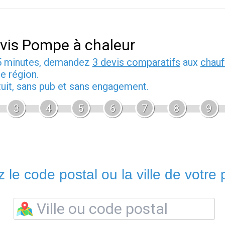
vis Pompe à chaleur
5 minutes, demandez
3 devis comparatifs
aux
chauf
e région.
tuit, sans pub et sans engagement.
3
4
5
6
7
8
9
 le code postal ou la ville de votre p