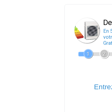
De
En 
votr
Gra
1
2
Entrez