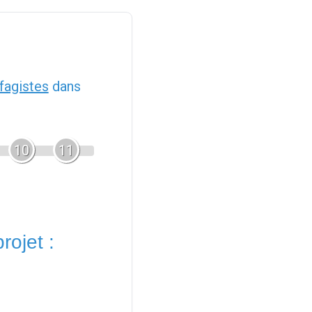
fagistes
dans
10
11
rojet :