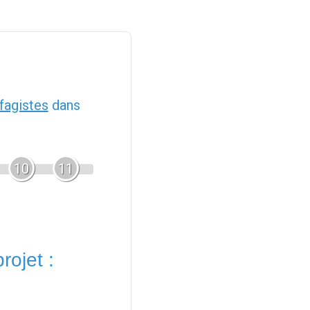
fagistes
dans
10
11
rojet :