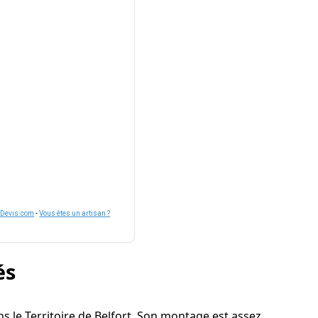
nDevis.com
-
Vous êtes un artisan ?
és
dans le Territoire de Belfort. Son montage est assez