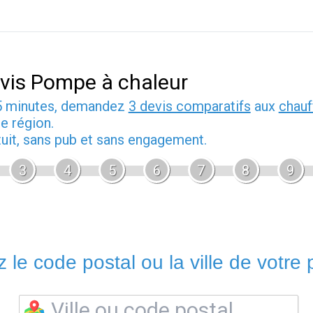
vis Pompe à chaleur
5 minutes, demandez
3 devis comparatifs
aux
chauf
e région.
tuit, sans pub et sans engagement.
3
4
5
6
7
8
9
 le code postal ou la ville de votre p