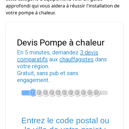
approfondi qui vous aidera à réussir l'installation de
votre pompe à chaleur.
Devis Pompe à chaleur
En 5 minutes, demandez
3 devis
comparatifs
aux
chauffagistes
dans
votre région.
Gratuit, sans pub et sans
engagement.
1
2
3
4
5
6
7
8
9
10
11
Entrez le code postal ou