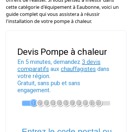
offrent de réaliser. Si vous pensez à investir dans
cette catégorie d'équipement à Eaubonne, voici un
guide complet qui vous assistera à réussir
l'installation de votre pompe à chaleur.
Devis Pompe à chaleur
En 5 minutes, demandez
3 devis
comparatifs
aux
chauffagistes
dans
votre région.
Gratuit, sans pub et sans
engagement.
1
2
3
4
5
6
7
8
9
10
11
Entrez le code postal ou