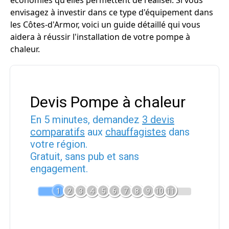
économies qu'elles permettent de réaliser. Si vous
envisagez à investir dans ce type d'équipement dans
les Côtes-d'Armor, voici un guide détaillé qui vous
aidera à réussir l'installation de votre pompe à
chaleur.
Devis Pompe à chaleur
En 5 minutes, demandez
3 devis
comparatifs
aux
chauffagistes
dans
votre région.
Gratuit, sans pub et sans
engagement.
1
2
3
4
5
6
7
8
9
10
11