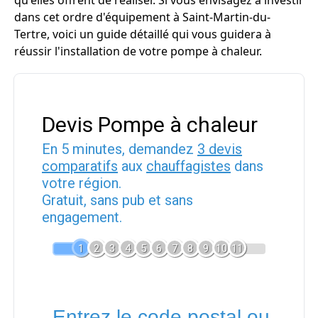
qu'elles offrent de réaliser. Si vous envisagez à investir
dans cet ordre d'équipement à Saint-Martin-du-
Tertre, voici un guide détaillé qui vous guidera à
réussir l'installation de votre pompe à chaleur.
Devis Pompe à chaleur
En 5 minutes, demandez
3 devis
comparatifs
aux
chauffagistes
dans
votre région.
Gratuit, sans pub et sans
engagement.
1
2
3
4
5
6
7
8
9
10
11
Entrez le code postal ou