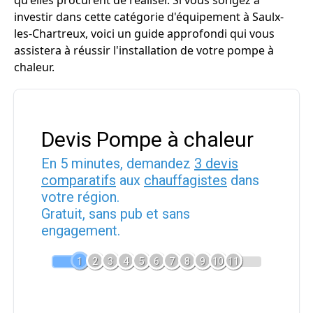
qu'elles procurent de réaliser. Si vous songez à
investir dans cette catégorie d'équipement à Saulx-
les-Chartreux, voici un guide approfondi qui vous
assistera à réussir l'installation de votre pompe à
chaleur.
Devis Pompe à chaleur
En 5 minutes, demandez
3 devis
comparatifs
aux
chauffagistes
dans
votre région.
Gratuit, sans pub et sans
engagement.
1
2
3
4
5
6
7
8
9
10
11