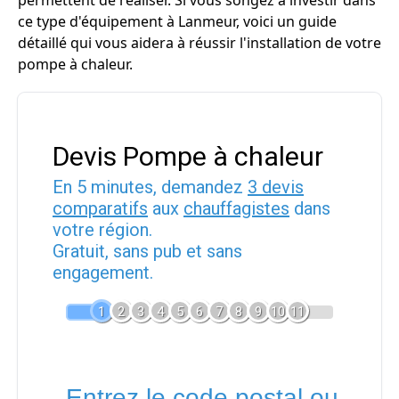
permettent de réaliser. Si vous songez à investir dans
ce type d'équipement à Lanmeur, voici un guide
détaillé qui vous aidera à réussir l'installation de votre
pompe à chaleur.
Devis Pompe à chaleur
En 5 minutes, demandez
3 devis
comparatifs
aux
chauffagistes
dans
votre région.
Gratuit, sans pub et sans
engagement.
1
2
3
4
5
6
7
8
9
10
11
Entrez le code postal ou