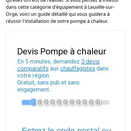
qu'elles offrent de réaliser. Si vous pensez à investir
dans cette catégorie d'équipement à Leuville-sur-
Orge, voici un guide détaillé qui vous guidera à
réussir l'installation de votre pompe à chaleur.
Devis Pompe à chaleur
En 5 minutes, demandez
3 devis
comparatifs
aux
chauffagistes
dans
votre région.
Gratuit, sans pub et sans
engagement.
1
2
3
4
5
6
7
8
9
10
11
Entrez le code postal ou