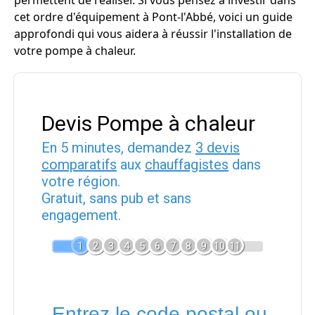
permettent de réaliser. Si vous pensez à investir dans
cet ordre d'équipement à Pont-l'Abbé, voici un guide
approfondi qui vous aidera à réussir l'installation de
votre pompe à chaleur.
Devis Pompe à chaleur
En 5 minutes, demandez
3 devis
comparatifs
aux
chauffagistes
dans
votre région.
Gratuit, sans pub et sans
engagement.
1
2
3
4
5
6
7
8
9
10
11
Entrez le code postal ou