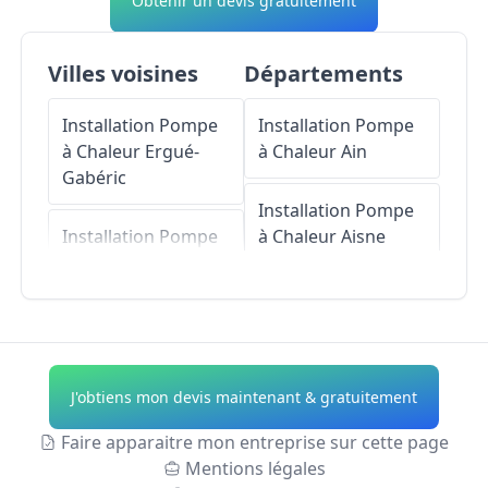
Obtenir un devis gratuitement
Villes voisines
Départements
Installation Pompe
Installation Pompe
à Chaleur
Ergué-
à Chaleur
Ain
Gabéric
Installation Pompe
Installation Pompe
à Chaleur
Aisne
à Chaleur
Pluguffan
Installation Pompe
Installation Pompe
à Chaleur
Allier
à Chaleur
Plomelin
Installation Pompe
J'obtiens mon devis maintenant & gratuitement
Installation Pompe
à Chaleur
Alpes-de-
à Chaleur
Plonéis
Haute-Provence
Faire apparaitre mon entreprise sur cette page
Mentions légales