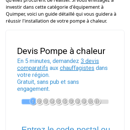
qu'elles procurent de réaliser. Si vous envisagez à
investir dans cette catégorie d'équipement à
Quimper, voici un guide détaillé qui vous guidera à
réussir l'installation de votre pompe à chaleur.
Devis Pompe à chaleur
En 5 minutes, demandez
3 devis
comparatifs
aux
chauffagistes
dans
votre région.
Gratuit, sans pub et sans
engagement.
1
2
3
4
5
6
7
8
9
10
11
Entrez le code postal ou