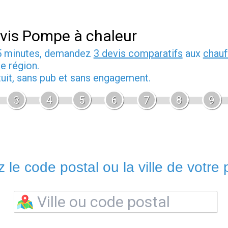
vis Pompe à chaleur
5 minutes, demandez
3 devis comparatifs
aux
chauf
e région.
tuit, sans pub et sans engagement.
3
4
5
6
7
8
9
 le code postal ou la ville de votre p