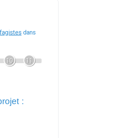
fagistes
dans
10
11
rojet :