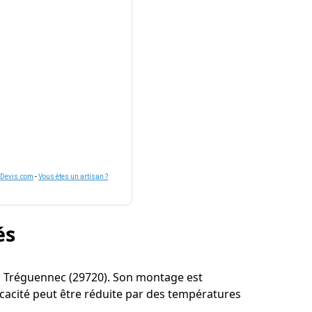
nDevis.com
-
Vous êtes un artisan ?
és
ur à Tréguennec (29720). Son montage est
icacité peut être réduite par des températures