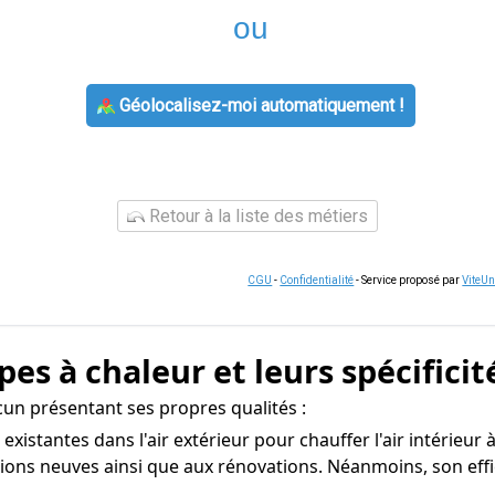
ou
Géolocalisez-moi automatiquement !
Retour à la liste des métiers
CGU
-
Confidentialité
- Service proposé par
ViteU
es à chaleur et leurs spécificit
un présentant ses propres qualités :
s existantes dans l'air extérieur pour chauffer l'air intérie
tions neuves ainsi que aux rénovations. Néanmoins, son eff