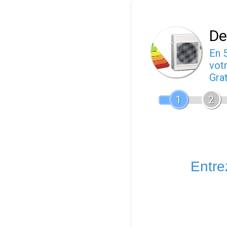
De
En 
votr
Gra
1
2
Entrez