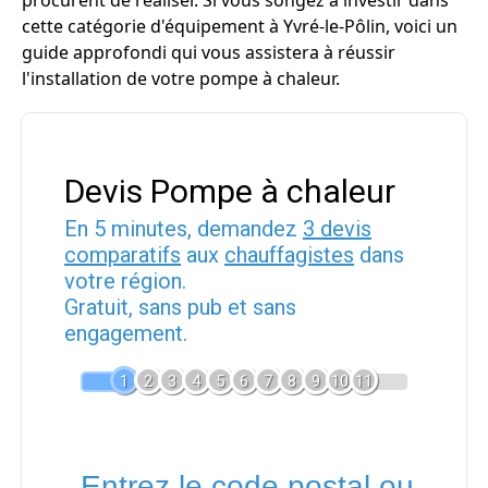
procurent de réaliser. Si vous songez à investir dans
cette catégorie d'équipement à Yvré-le-Pôlin, voici un
guide approfondi qui vous assistera à réussir
l'installation de votre pompe à chaleur.
Devis Pompe à chaleur
En 5 minutes, demandez
3 devis
comparatifs
aux
chauffagistes
dans
votre région.
Gratuit, sans pub et sans
engagement.
1
2
3
4
5
6
7
8
9
10
11
Entrez le code postal ou