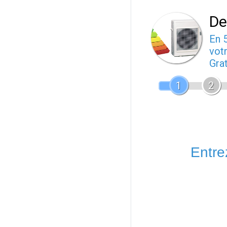
De
En 
votr
Gra
1
2
Entrez