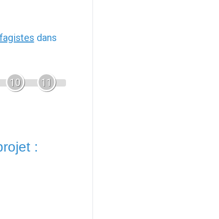
fagistes
dans
10
11
rojet :