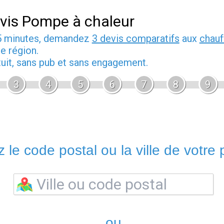
vis Pompe à chaleur
5 minutes, demandez
3 devis comparatifs
aux
chauf
e région.
tuit, sans pub et sans engagement.
3
4
5
6
7
8
9
 le code postal ou la ville de votre p
ou