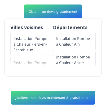
Obtenir un devis gratuitement
Villes voisines
Départements
Installation Pompe
Installation Pompe
à Chaleur
Flers-en-
à Chaleur
Ain
Escrebieux
Installation Pompe
Installation Pompe
à Chaleur
Aisne
à Chaleur
Leforest
Installation Pompe
Installation Pompe
à Chaleur
Allier
à Chaleur
Évin-
Malmaison
Installation Pompe
J'obtiens mon devis maintenant & gratuitement
à Chaleur
Alpes-de-
Installation Pompe
Haute-Provence