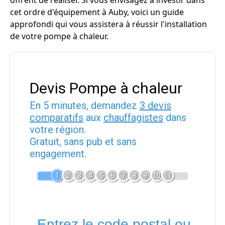
offrent de réaliser. Si vous envisagez à investir dans
cet ordre d'équipement à Auby, voici un guide
approfondi qui vous assistera à réussir l'installation
de votre pompe à chaleur.
Devis Pompe à chaleur
En 5 minutes, demandez
3 devis
comparatifs
aux
chauffagistes
dans
votre région.
Gratuit, sans pub et sans
engagement.
1
2
3
4
5
6
7
8
9
10
11
Entrez le code postal ou