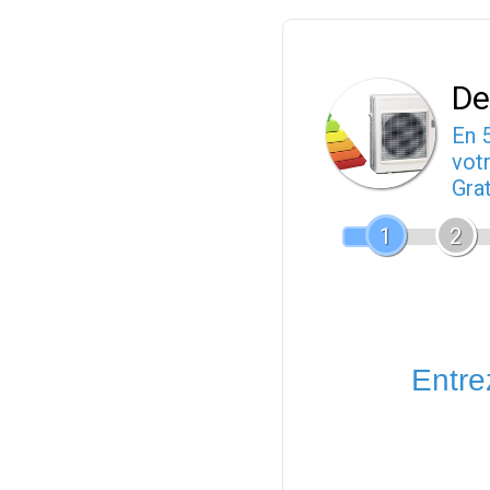
De
En 
votr
Gra
1
2
Entrez