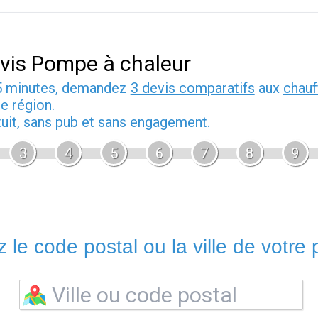
vis Pompe à chaleur
5 minutes, demandez
3 devis comparatifs
aux
chauf
e région.
tuit, sans pub et sans engagement.
3
4
5
6
7
8
9
 le code postal ou la ville de votre p