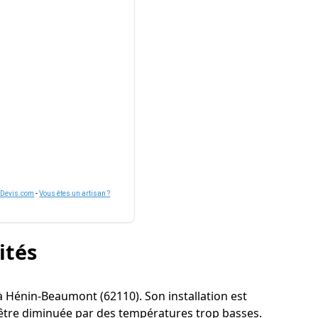
nDevis.com
-
Vous êtes un artisan ?
ités
r à Hénin-Beaumont (62110). Son installation est
 être diminuée par des températures trop basses.