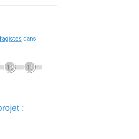
fagistes
dans
10
11
rojet :