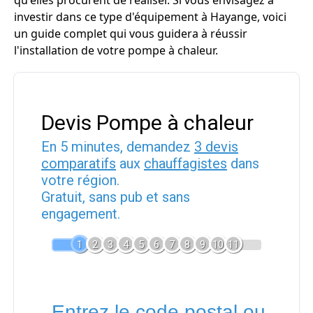
qu'elles procurent de réaliser. Si vous envisagez à
investir dans ce type d'équipement à Hayange, voici
un guide complet qui vous guidera à réussir
l'installation de votre pompe à chaleur.
Devis Pompe à chaleur
En 5 minutes, demandez
3 devis
comparatifs
aux
chauffagistes
dans
votre région.
Gratuit, sans pub et sans
engagement.
1
2
3
4
5
6
7
8
9
10
11
Entrez le code postal ou