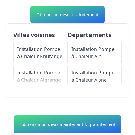
Obtenir un devis gratuitement
Villes voisines
Départements
Installation Pompe
Installation Pompe
à Chaleur
Knutange
à Chaleur
Ain
Installation Pompe
Installation Pompe
à Chaleur
Algrange
à Chaleur
Aisne
Installation Pompe
Installation Pompe
à Chaleur
Nilvange
à Chaleur
Allier
Installation Pompe
Installation Pompe
J'obtiens mon devis maintenant & gratuitement
à Chaleur
à Chaleur
Alpes-de-
Serémange-Erzange
Haute-Provence