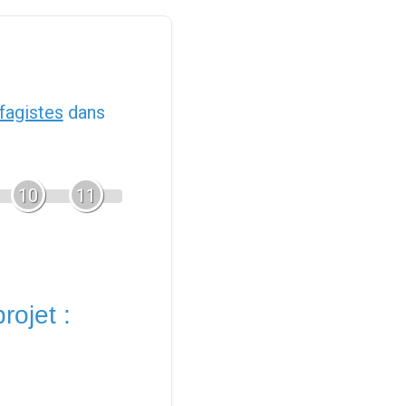
fagistes
dans
10
11
rojet :