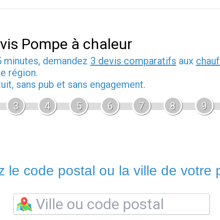
vis Pompe à chaleur
5 minutes, demandez
3 devis comparatifs
aux
chauf
e région.
tuit, sans pub et sans engagement.
3
4
5
6
7
8
9
 le code postal ou la ville de votre p