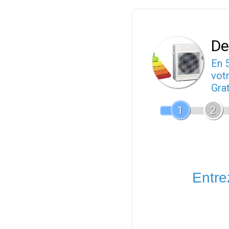
De
En 
votr
Gra
1
2
Entrez