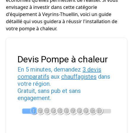
économies qu'elles permettent de réaliser. Si vous
envisagez à investir dans cette catégorie
d'équipement à Veyrins-Thuellin, voici un guide
détaillé qui vous guidera à réussir l'installation de
votre pompe à chaleur.
Devis Pompe à chaleur
En 5 minutes, demandez
3 devis
comparatifs
aux
chauffagistes
dans
votre région.
Gratuit, sans pub et sans
engagement.
1
2
3
4
5
6
7
8
9
10
11