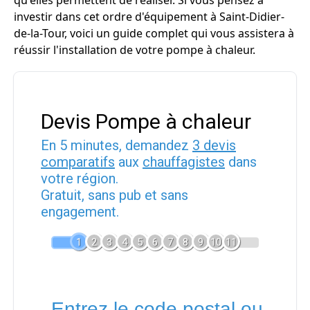
qu'elles permettent de réaliser. Si vous pensez à
investir dans cet ordre d'équipement à Saint-Didier-
de-la-Tour, voici un guide complet qui vous assistera à
réussir l'installation de votre pompe à chaleur.
Devis Pompe à chaleur
En 5 minutes, demandez
3 devis
comparatifs
aux
chauffagistes
dans
votre région.
Gratuit, sans pub et sans
engagement.
1
2
3
4
5
6
7
8
9
10
11
Entrez le code postal ou