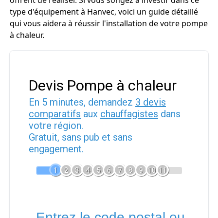
offrent de réaliser. Si vous songez à investir dans ce
type d'équipement à Hanvec, voici un guide détaillé
qui vous aidera à réussir l'installation de votre pompe
à chaleur.
Devis Pompe à chaleur
En 5 minutes, demandez
3 devis
comparatifs
aux
chauffagistes
dans
votre région.
Gratuit, sans pub et sans
engagement.
1
2
3
4
5
6
7
8
9
10
11
Entrez le code postal ou