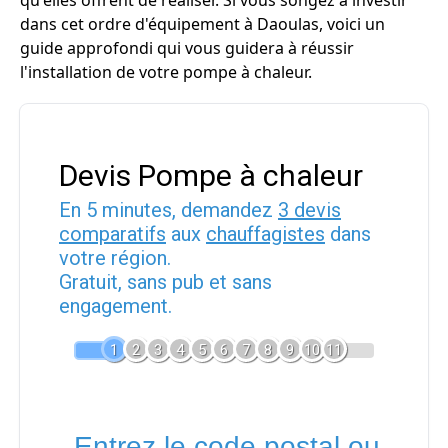
qu'elles offrent de réaliser. Si vous songez à investir
dans cet ordre d'équipement à Daoulas, voici un
guide approfondi qui vous guidera à réussir
l'installation de votre pompe à chaleur.
Devis Pompe à chaleur
En 5 minutes, demandez
3 devis
comparatifs
aux
chauffagistes
dans
votre région.
Gratuit, sans pub et sans
engagement.
1
2
3
4
5
6
7
8
9
10
11
Entrez le code postal ou