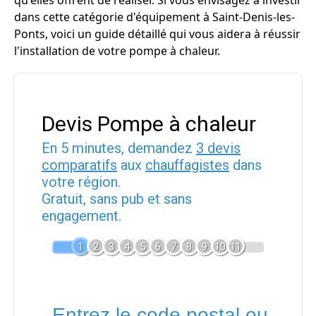
qu'elles offrent de réaliser. Si vous envisagez à investir
dans cette catégorie d'équipement à Saint-Denis-les-
Ponts, voici un guide détaillé qui vous aidera à réussir
l'installation de votre pompe à chaleur.
Devis Pompe à chaleur
En 5 minutes, demandez
3 devis
comparatifs
aux
chauffagistes
dans
votre région.
Gratuit, sans pub et sans
engagement.
1
2
3
4
5
6
7
8
9
10
11
Entrez le code postal ou