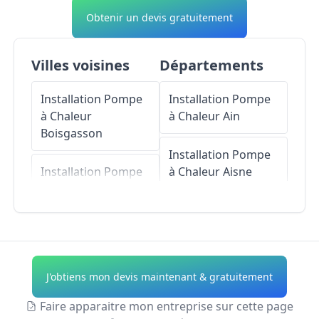
Obtenir un devis gratuitement
Villes voisines
Départements
Installation Pompe
Installation Pompe
à Chaleur
à Chaleur
Ain
Boisgasson
Installation Pompe
Installation Pompe
à Chaleur
Aisne
à Chaleur
Saint-
Pellerin
Installation Pompe
à Chaleur
Allier
Installation Pompe
à Chaleur
Installation Pompe
J'obtiens mon devis maintenant & gratuitement
Courtalain
à Chaleur
Alpes-de-
Haute-Provence
Faire apparaitre mon entreprise sur cette page
Installation Pompe