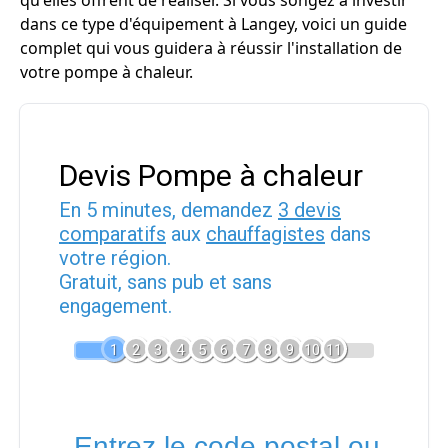
qu'elles offrent de réaliser. Si vous songez à investir
dans ce type d'équipement à Langey, voici un guide
complet qui vous guidera à réussir l'installation de
votre pompe à chaleur.
Devis Pompe à chaleur
En 5 minutes, demandez
3 devis
comparatifs
aux
chauffagistes
dans
votre région.
Gratuit, sans pub et sans
engagement.
1
2
3
4
5
6
7
8
9
10
11
Entrez le code postal ou