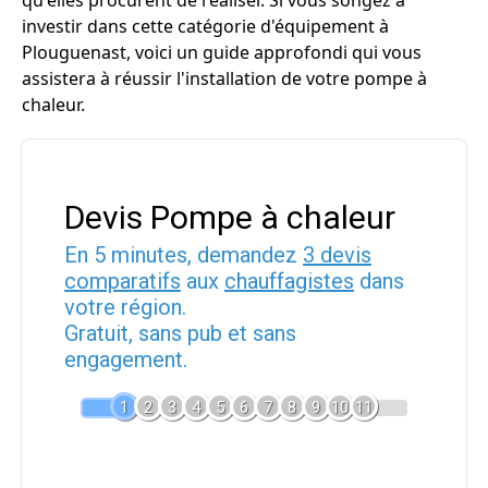
qu'elles procurent de réaliser. Si vous songez à
investir dans cette catégorie d'équipement à
Plouguenast, voici un guide approfondi qui vous
assistera à réussir l'installation de votre pompe à
chaleur.
Devis Pompe à chaleur
En 5 minutes, demandez
3 devis
comparatifs
aux
chauffagistes
dans
votre région.
Gratuit, sans pub et sans
engagement.
1
2
3
4
5
6
7
8
9
10
11