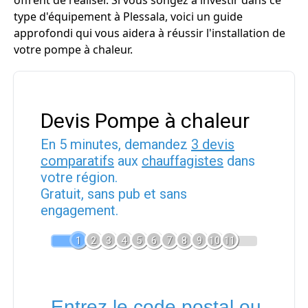
offrent de réaliser. Si vous songez à investir dans ce
type d'équipement à Plessala, voici un guide
approfondi qui vous aidera à réussir l'installation de
votre pompe à chaleur.
Devis Pompe à chaleur
En 5 minutes, demandez
3 devis
comparatifs
aux
chauffagistes
dans
votre région.
Gratuit, sans pub et sans
engagement.
1
2
3
4
5
6
7
8
9
10
11
Entrez le code postal ou