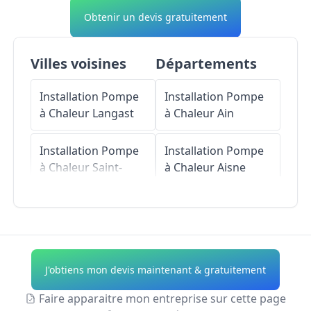
Obtenir un devis gratuitement
Villes voisines
Départements
Installation Pompe
Installation Pompe
à Chaleur
Langast
à Chaleur
Ain
Installation Pompe
Installation Pompe
à Chaleur
Saint-
à Chaleur
Aisne
Gouéno
Installation Pompe
Installation Pompe
à Chaleur
Allier
à Chaleur
Plouguenast
Installation Pompe
J'obtiens mon devis maintenant & gratuitement
à Chaleur
Alpes-de-
Installation Pompe
Haute-Provence
Faire apparaitre mon entreprise sur cette page
à Chaleur
Plémy