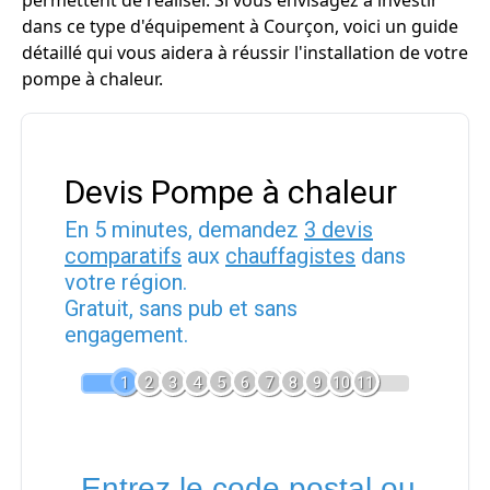
permettent de réaliser. Si vous envisagez à investir
dans ce type d'équipement à Courçon, voici un guide
détaillé qui vous aidera à réussir l'installation de votre
pompe à chaleur.
Devis Pompe à chaleur
En 5 minutes, demandez
3 devis
comparatifs
aux
chauffagistes
dans
votre région.
Gratuit, sans pub et sans
engagement.
1
2
3
4
5
6
7
8
9
10
11
Entrez le code postal ou