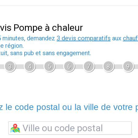
vis Pompe à chaleur
5 minutes, demandez
3 devis comparatifs
aux
chauf
e région.
tuit, sans pub et sans engagement.
3
4
5
6
7
8
9
 le code postal ou la ville de votre p