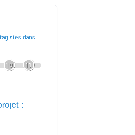
fagistes
dans
10
11
rojet :