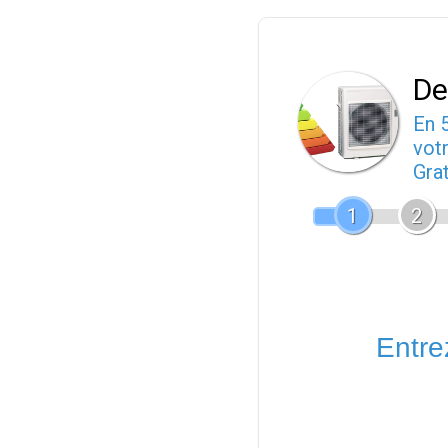
De
En 
votr
Gra
1
2
Entrez