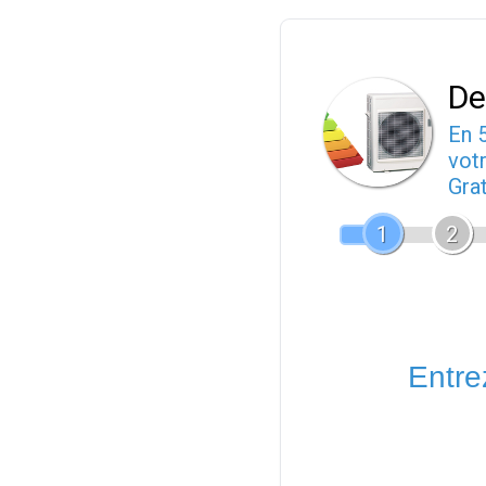
De
En 
votr
Gra
1
2
Entrez