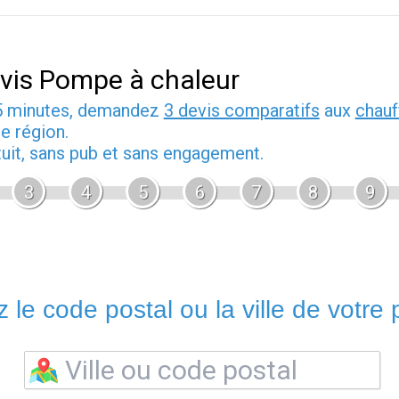
vis Pompe à chaleur
5 minutes, demandez
3 devis comparatifs
aux
chauf
e région.
tuit, sans pub et sans engagement.
3
4
5
6
7
8
9
 le code postal ou la ville de votre p