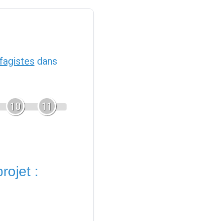
fagistes
dans
10
11
rojet :