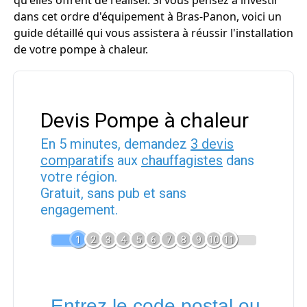
qu'elles offrent de réaliser. Si vous pensez à investir
dans cet ordre d'équipement à Bras-Panon, voici un
guide détaillé qui vous assistera à réussir l'installation
de votre pompe à chaleur.
Devis Pompe à chaleur
En 5 minutes, demandez
3 devis
comparatifs
aux
chauffagistes
dans
votre région.
Gratuit, sans pub et sans
engagement.
1
2
3
4
5
6
7
8
9
10
11
Entrez le code postal ou