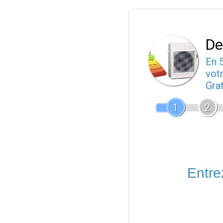
De
En 
votr
Gra
1
2
Entrez