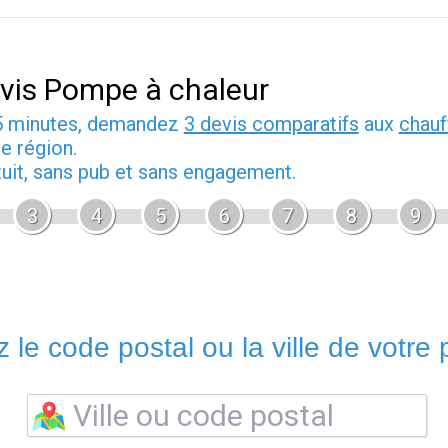
vis Pompe à chaleur
5 minutes, demandez
3 devis comparatifs
aux
chauf
e région.
tuit, sans pub et sans engagement.
3
4
5
6
7
8
9
 le code postal ou la ville de votre p