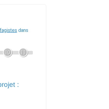
fagistes
dans
10
11
rojet :