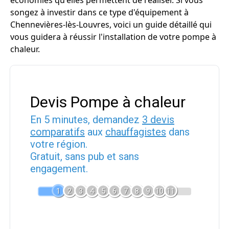
économies qu'elles permettent de réaliser. Si vous
songez à investir dans ce type d'équipement à
Chennevières-lès-Louvres, voici un guide détaillé qui
vous guidera à réussir l'installation de votre pompe à
chaleur.
Devis Pompe à chaleur
En 5 minutes, demandez
3 devis
comparatifs
aux
chauffagistes
dans
votre région.
Gratuit, sans pub et sans
engagement.
1
2
3
4
5
6
7
8
9
10
11