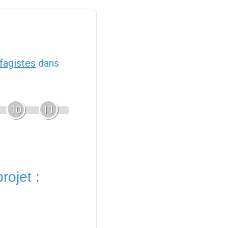
fagistes
dans
10
11
rojet :