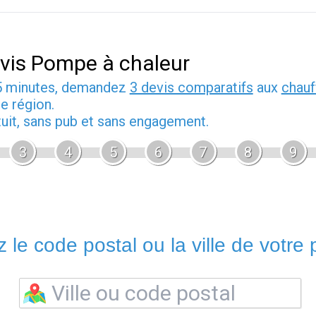
vis Pompe à chaleur
5 minutes, demandez
3 devis comparatifs
aux
chauf
e région.
tuit, sans pub et sans engagement.
3
4
5
6
7
8
9
 le code postal ou la ville de votre p