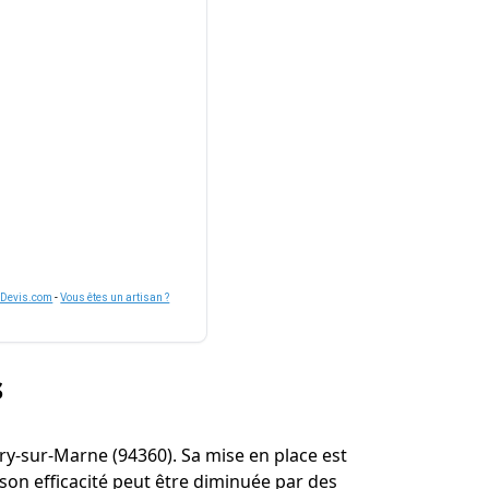
nDevis.com
-
Vous êtes un artisan ?
s
 Bry-sur-Marne (94360). Sa mise en place est
on efficacité peut être diminuée par des