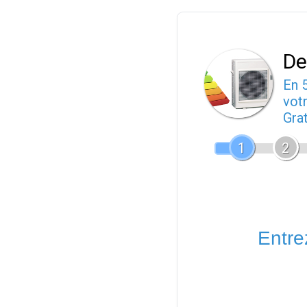
De
En 
votr
Gra
1
2
Entrez