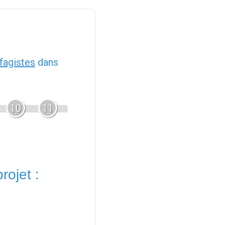
fagistes
dans
10
11
rojet :