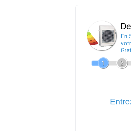
De
En 
votr
Gra
1
2
Entrez