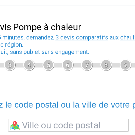
vis Pompe à chaleur
5 minutes, demandez
3 devis comparatifs
aux
chauf
e région.
tuit, sans pub et sans engagement.
3
4
5
6
7
8
9
 le code postal ou la ville de votre p