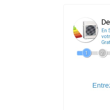
De
En 
votr
Gra
1
2
Entrez