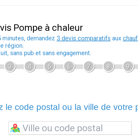
vis Pompe à chaleur
5 minutes, demandez
3 devis comparatifs
aux
chauf
e région.
tuit, sans pub et sans engagement.
3
4
5
6
7
8
9
 le code postal ou la ville de votre p