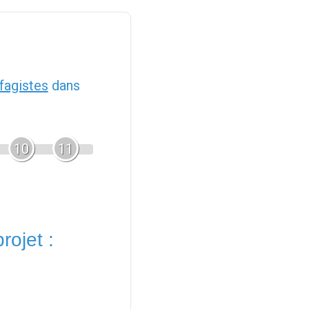
fagistes
dans
10
11
rojet :