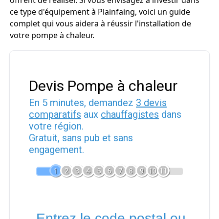
offrent de réaliser. Si vous envisagez à investir dans
ce type d'équipement à Plainfaing, voici un guide
complet qui vous aidera à réussir l'installation de
votre pompe à chaleur.
Devis Pompe à chaleur
En 5 minutes, demandez
3 devis
comparatifs
aux
chauffagistes
dans
votre région.
Gratuit, sans pub et sans
engagement.
1
2
3
4
5
6
7
8
9
10
11
Entrez le code postal ou