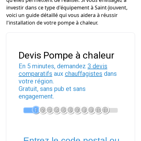
qu'elles permettent de réaliser. Si vous envisagez à
investir dans ce type d'équipement à Saint-Jouvent,
voici un guide détaillé qui vous aidera à réussir
l'installation de votre pompe à chaleur.
Devis Pompe à chaleur
En 5 minutes, demandez
3 devis
comparatifs
aux
chauffagistes
dans
votre région.
Gratuit, sans pub et sans
engagement.
1
2
3
4
5
6
7
8
9
10
11
Entrez le code postal ou