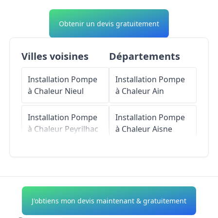
Obtenir un devis gratuitement
Villes voisines
Départements
Installation Pompe
Installation Pompe
à Chaleur
Nieul
à Chaleur
Ain
Installation Pompe
Installation Pompe
à Chaleur
Peyrilhac
à Chaleur
Aisne
Installation Pompe
Installation Pompe
à Chaleur
Thouron
à Chaleur
Allier
Installation Pompe
Installation Pompe
J'obtiens mon devis maintenant & gratuitement
à Chaleur
Saint-
à Chaleur
Alpes-de-
Gence
Haute-Provence