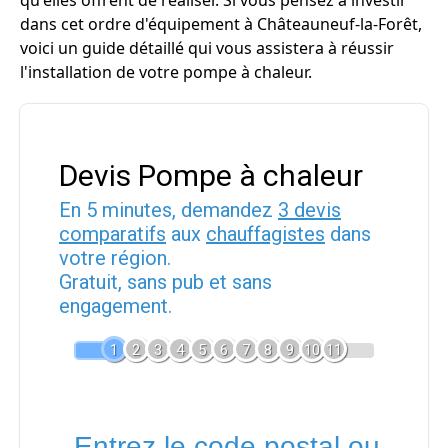
qu'elles offrent de réaliser. Si vous pensez à investir
dans cet ordre d'équipement à Châteauneuf-la-Forêt,
voici un guide détaillé qui vous assistera à réussir
l'installation de votre pompe à chaleur.
Devis Pompe à chaleur
En 5 minutes, demandez
3 devis
comparatifs
aux
chauffagistes
dans
votre région.
Gratuit, sans pub et sans
engagement.
1
2
3
4
5
6
7
8
9
10
11
Entrez le code postal ou