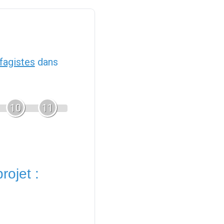
fagistes
dans
10
11
rojet :