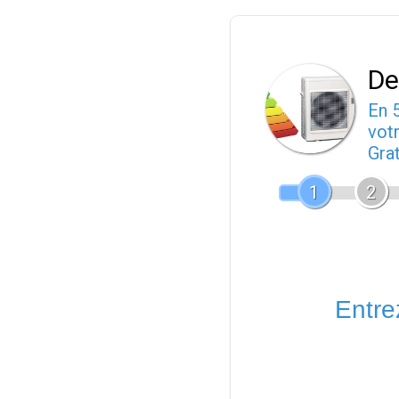
De
En 
votr
Gra
1
2
Entrez