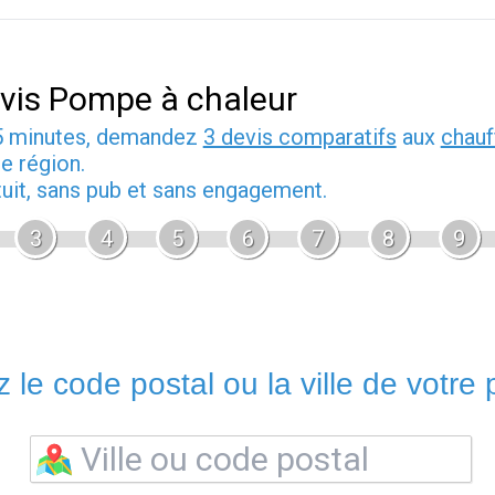
vis Pompe à chaleur
5 minutes, demandez
3 devis comparatifs
aux
chauf
e région.
tuit, sans pub et sans engagement.
3
4
5
6
7
8
9
 le code postal ou la ville de votre p