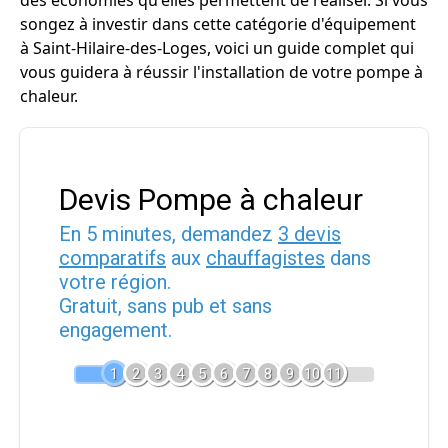
des économies qu'elles permettent de réaliser. Si vous
songez à investir dans cette catégorie d'équipement
à Saint-Hilaire-des-Loges, voici un guide complet qui
vous guidera à réussir l'installation de votre pompe à
chaleur.
Devis Pompe à chaleur
En 5 minutes, demandez
3 devis
comparatifs
aux
chauffagistes
dans
votre région.
Gratuit, sans pub et sans
engagement.
1
2
3
4
5
6
7
8
9
10
11