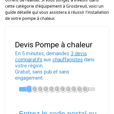
offrent de réaliser. Si vous songez à investir dans
cette catégorie d'équipement à Grosbreuil, voici un
guide détaillé qui vous assistera à réussir l'installation
de votre pompe à chaleur.
Devis Pompe à chaleur
En 5 minutes, demandez
3 devis
comparatifs
aux
chauffagistes
dans
votre région.
Gratuit, sans pub et sans
engagement.
1
2
3
4
5
6
7
8
9
10
11
Entrez le code postal ou