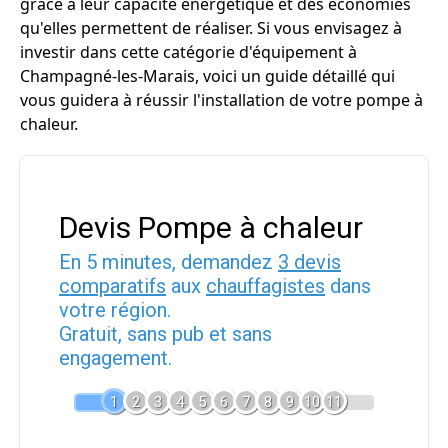
grâce à leur capacité énergétique et des économies
qu'elles permettent de réaliser. Si vous envisagez à
investir dans cette catégorie d'équipement à
Champagné-les-Marais, voici un guide détaillé qui
vous guidera à réussir l'installation de votre pompe à
chaleur.
Devis Pompe à chaleur
En 5 minutes, demandez
3 devis
comparatifs
aux
chauffagistes
dans
votre région.
Gratuit, sans pub et sans
engagement.
1
2
3
4
5
6
7
8
9
10
11