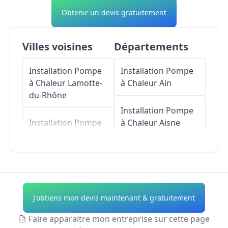
Obtenir un devis gratuitement
Villes voisines
Départements
Installation Pompe
Installation Pompe
à Chaleur
Lamotte-
à Chaleur
Ain
du-Rhône
Installation Pompe
Installation Pompe
à Chaleur
Aisne
à Chaleur
Lapalud
Installation Pompe
Installation Pompe
à Chaleur
Allier
à Chaleur
Saint-
Restitut
Installation Pompe
J'obtiens mon devis maintenant & gratuitement
à Chaleur
Alpes-de-
Installation Pompe
Haute-Provence
Faire apparaitre mon entreprise sur cette page
à Chaleur