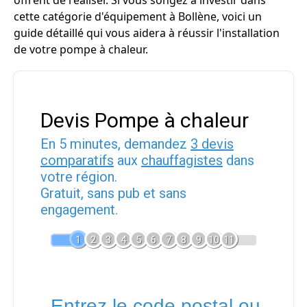
offrent de réaliser. Si vous songez à investir dans
cette catégorie d'équipement à Bollène, voici un
guide détaillé qui vous aidera à réussir l'installation
de votre pompe à chaleur.
Devis Pompe à chaleur
En 5 minutes, demandez
3 devis
comparatifs
aux
chauffagistes
dans
votre région.
Gratuit, sans pub et sans
engagement.
1
2
3
4
5
6
7
8
9
10
11
Entrez le code postal ou