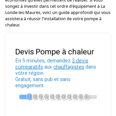
économies qu'elles permettent de réaliser. Si vous
songez à investir dans cet ordre d'équipement à La
Londe-les-Maures, voici un guide approfondi qui vous
assistera à réussir l'installation de votre pompe à
chaleur.
Devis Pompe à chaleur
En 5 minutes, demandez
3 devis
comparatifs
aux
chauffagistes
dans
votre région.
Gratuit, sans pub et sans
engagement.
1
2
3
4
5
6
7
8
9
10
11