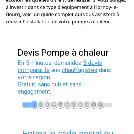
économies qu'elles offrent de réaliser. Si vous songez
à investir dans ce type d'équipement à Hornoy-le-
Bourg, voici un guide complet qui vous assistera à
réussir l'installation de votre pompe à chaleur.
Devis Pompe à chaleur
En 5 minutes, demandez
3 devis
comparatifs
aux
chauffagistes
dans
votre région.
Gratuit, sans pub et sans
engagement.
1
2
3
4
5
6
7
8
9
10
11
Entrez le code postal ou