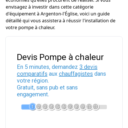
économies qu'elles procurent de réaliser. Si vous
envisagez à investir dans cette catégorie
d'équipement à Argenton-l'Église, voici un guide
détaillé qui vous assistera à réussir l'installation de
votre pompe à chaleur.
Devis Pompe à chaleur
En 5 minutes, demandez
3 devis
comparatifs
aux
chauffagistes
dans
votre région.
Gratuit, sans pub et sans
engagement.
1
2
3
4
5
6
7
8
9
10
11