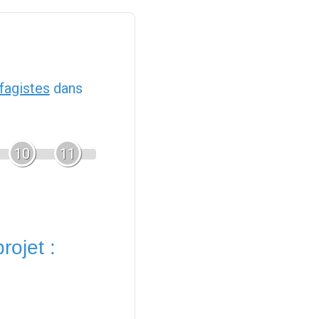
fagistes
dans
10
11
rojet :