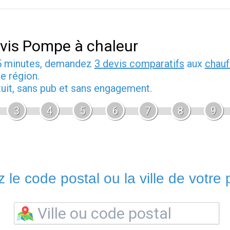
vis Pompe à chaleur
5 minutes, demandez
3 devis comparatifs
aux
chauf
e région.
tuit, sans pub et sans engagement.
3
4
5
6
7
8
9
 le code postal ou la ville de votre p