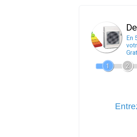
De
En 
votr
Gra
1
2
Entrez