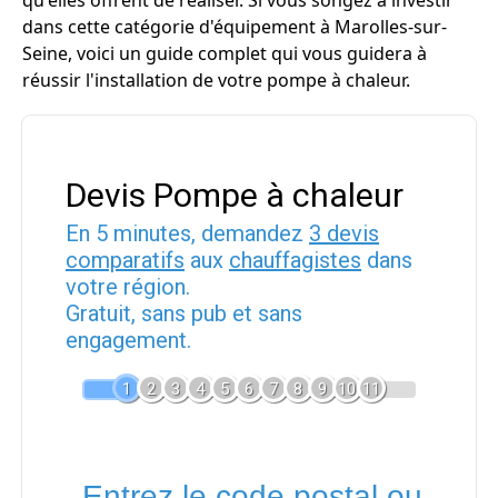
qu'elles offrent de réaliser. Si vous songez à investir
dans cette catégorie d'équipement à Marolles-sur-
Seine, voici un guide complet qui vous guidera à
réussir l'installation de votre pompe à chaleur.
Devis Pompe à chaleur
En 5 minutes, demandez
3 devis
comparatifs
aux
chauffagistes
dans
votre région.
Gratuit, sans pub et sans
engagement.
1
2
3
4
5
6
7
8
9
10
11
Entrez le code postal ou